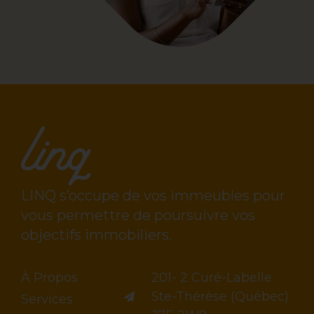
LINQ s’occupe de vos immeubles pour
vous permettre de poursuivre vos
objectifs immobiliers.
À Propos
201- 2 Curé-Labelle
Ste-Thérèse (Québec)
Services